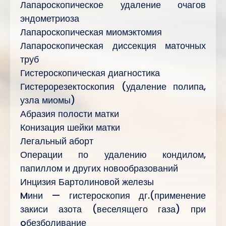
Лапароскопическое удаление очагов
эндометриоза
Лапароскопическая миомэктомия
Лапароскопическая диссекция маточных
труб
Гистероскопическая диагностика
Гистерорезектоскопия (удаление полипа,
узла миомы)
Абразия полости матки
Конизация шейки матки
Легальный аборт
Операции по удалению кондилом,
папиллом и других новообразований
Инцизия Бартолиновой железы
Mини — гистероскопия дг.(применение
закиси азота (веселящего газа) при
oбезболивание