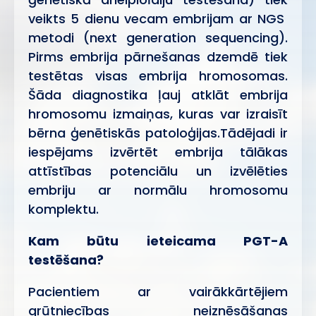
veikts 5 dienu vecam embrijam ar NGS
metodi (next generation sequencing).
Pirms embrija pārnešanas dzemdē tiek
testētas visas embrija hromosomas.
Šāda diagnostika ļauj atklāt embrija
hromosomu izmaiņas, kuras var izraisīt
bērna ģenētiskās patoloģijas.Tādējadi ir
iespējams izvērtēt embrija tālākas
attīstības potenciālu un izvēlēties
embriju ar normālu hromosomu
komplektu.
Kam būtu ieteicama PGT-A
testēšana?
Pacientiem ar vairākkārtējiem
grūtniecības neiznēsāšanas