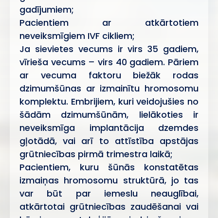
gadījumiem;
Pacientiem ar atkārtotiem
neveiksmīgiem IVF cikliem;
Ja sievietes vecums ir virs 35 gadiem,
vīrieša vecums – virs 40 gadiem. Pāriem
ar vecuma faktoru biežāk rodas
dzimumšūnas ar izmainītu hromosomu
komplektu. Embrijiem, kuri veidojušies no
šādām dzimumšūnām, lielākoties ir
neveiksmīga implantācija dzemdes
gļotādā, vai arī to attīstība apstājas
grūtniecības pirmā trimestra laikā;
Pacientiem, kuru šūnās konstatētas
izmaiņas hromosomu struktūrā, jo tas
var būt par iemeslu neauglībai,
atkārtotai grūtniecības zaudēšanai vai