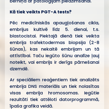
bērniņa ar patoloģijām piedzimšanai.
Kā tiek veikts PGT-A tests?
Pēc medicīniskās apaugļošanas cikla,
embrijus kultivē līdz 5. dienai, t.s.
blastocistai. Piektajā dienā tiek veikta
embrija trafektodermas biopsija (2-8
šūnas), kas nekaitē embrijam un tā
attīstībai. Taču iegūto šūnu analīze ļauj
noteikt, vai embrijs ir derīgs pārnešanai
dzemdē.
Ar speciāliem reaģentiem tiek analizēts
embrija DNS materiāls un tiek nolasītas
visas embrija hromosomas. Iegūtie
rezultāti tiek attēloti datorprogrammā,
īpaša grafika veidā.