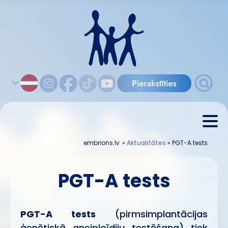
embrions.lv
»
Aktualitātes
»
PGT-A tests
PGT-A tests
PGT-A tests
(pirmsimplantācijas
ģenētiskā aneiploīdiju testēšana) tiek