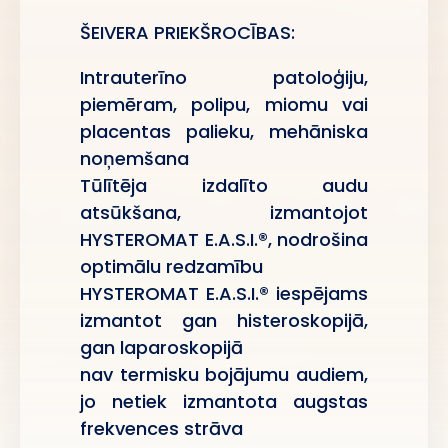
ŠEIVERA PRIEKŠROCĪBAS:
Intrauterīno patoloģiju,
piemēram, polipu, miomu vai
placentas palieku, mehāniska
noņemšana
Tūlītēja izdalīto audu
atsūkšana, izmantojot
HYSTEROMAT E.A.S.I.®, nodrošina
optimālu redzamību
HYSTEROMAT E.A.S.I.® iespējams
izmantot gan histeroskopijā,
gan laparoskopijā
nav termisku bojājumu audiem,
jo netiek izmantota augstas
frekvences strāva