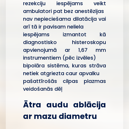
rezekciju iespējams veikt
ambulatori pat bez anestēzijas
nav nepieciešama dilatācija vai
arī tā ir pavisam neliela
iespējams izmantot kā
diagnostisko histeroskopu
apvienojumā ar 1,67 mm
instrumentiem (pēc izvēles)
bipolāra sistēma, kuras strāva
netiek atgriezta caur apvalku
pašattīrošās cilpas plazmas
veidošanās dēļ
Ātra audu ablācija
ar mazu diametru