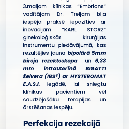
3.maijam klīnikas “Embrions”
vadītājam Dr. Treijam bija
iespēja praksē iepazīties ar
inovācijām “KARL STORZ”
ginekoloģiskās ķirurģijas
instrumentu piedāvājumā, kas
rezultējies jauna
bipolārā 5mm
biroja rezektoskopa
un
6,33
mm intrauterīnā BIGATTI
šeivera
(IBS®)
ar HYSTEROMAT
E.A.S.I.
iegādē, lai sniegtu
klīnikas pacientiem vēl
saudzējošāku terapijas un
ārstēšanas iespēju.
Perfekcija rezekcijā