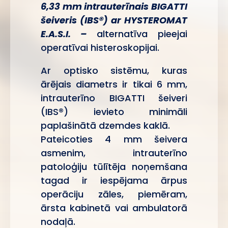
6,33 mm intrauterīnais BIGATTI
šeiveris
(IBS®)
ar HYSTEROMAT
E.A.S.I. –
alternatīva pieejai
operatīvai histeroskopijai.
Ar optisko sistēmu, kuras
ārējais diametrs ir tikai 6 mm,
intrauterīno BIGATTI šeiveri
(IBS®) ievieto minimāli
paplašinātā dzemdes kaklā.
Pateicoties 4 mm šeivera
asmenim, intrauterīno
patoloģiju tūlītēja noņemšana
tagad ir iespējama ārpus
operāciju zāles, piemēram,
ārsta kabinetā vai ambulatorā
nodaļā.