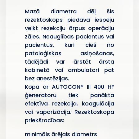
Mazā diametra dēļ šis
rezektoskops piedāvā iespēju
veikt rezekciju ārpus operāciju
zāles. Neauglības pacientus vai
pacientus, kuri cieš no
patoloģiskas asiņošanas,
tādējādi var ārstēt ārsta
kabinetā vai ambulatori pat
bez anestēzijas.
Kopā ar AUTOCON® III 400 HF
ģeneratoru tiek panākta
efektīva rezekcija, koagulācija
vai vaporizācija. Rezektoskopa
priekšrocības:
minimāls ārējais diametrs