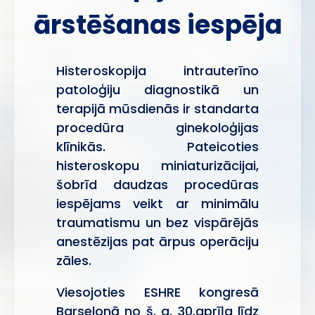
ārstēšanas iespēja
Histeroskopija intrauterīno
patoloģiju diagnostikā un
terapijā mūsdienās ir standarta
procedūra ginekoloģijas
klīnikās. Pateicoties
histeroskopu miniaturizācijai,
šobrīd daudzas procedūras
iespējams veikt ar minimālu
traumatismu un bez vispārējās
anestēzijas pat ārpus operāciju
zāles.
Viesojoties ESHRE kongresā
Barselonā no š. g. 30.aprīļa līdz