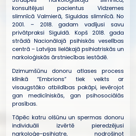
konsultējusi pacientus Vidzemes
slimnīcā Valmierā, Siguldas slimnīcā. No
2001. – 2018. gadam vadījusi savu
privātpraksi Siguldā. Kopš 2018. gada
strādā Nacionālajā psihiskās veselības
centrā – Latvijas lielākajā psihiatriskās un
narkoloģiskās ārstniecības iestādē.
Dzimumšūnu donoru atlases process
klīnikā “Embrions” tiek veikts ar
visaugstāko atbildības pakāpi, ievērojot
gan medicīniskās, gan psihosociālās
prasības.
Tāpēc katru olšūnu un spermas donoru
individuāli izvērtē pieredzējusi
narkoloģe–psihiatre, nodrošinot