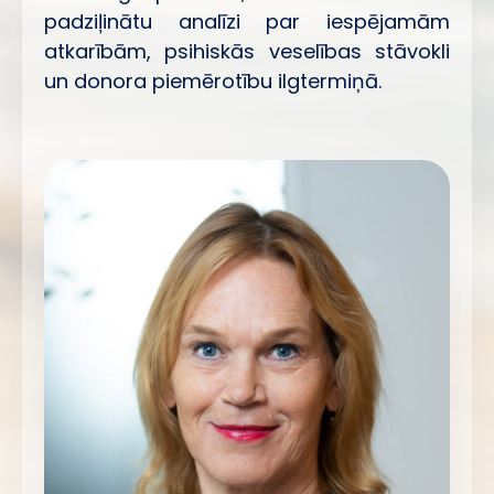
padziļinātu analīzi par iespējamām
atkarībām, psihiskās veselības stāvokli
un donora piemērotību ilgtermiņā.