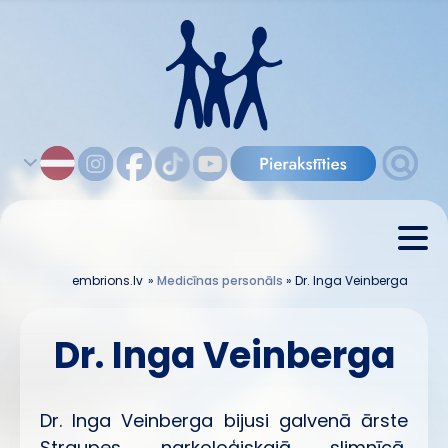
embrions.lv
»
Medicīnas personāls
»
Dr. Inga Veinberga
Dr. Inga Veinberga
Dr. Inga Veinberga
bijusi galvenā ārste
Straupes narkoloģiskajā slimnīcā,