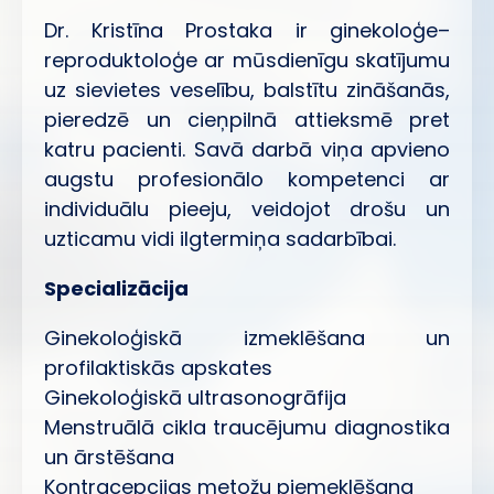
Dr. Kristīna Prostaka ir ginekoloģe–
reproduktoloģe ar mūsdienīgu skatījumu
uz sievietes veselību, balstītu zināšanās,
pieredzē un cieņpilnā attieksmē pret
katru pacienti. Savā darbā viņa apvieno
augstu profesionālo kompetenci ar
individuālu pieeju, veidojot drošu un
uzticamu vidi ilgtermiņa sadarbībai.
Specializācija
Ginekoloģiskā izmeklēšana un
profilaktiskās apskates
Ginekoloģiskā ultrasonogrāfija
Menstruālā cikla traucējumu diagnostika
un ārstēšana
Kontracepcijas metožu piemeklēšana