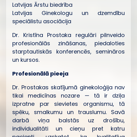
Latvijas Ārstu biedrība
Latvijas Ginekologu un dzemdību
speciālistu asociācija
Dr. Kristīna Prostaka regulāri pilnveido
profesionālās zināšanas, piedaloties
starptautiskās konferencēs, semināros
un kursos.
Profesionālā pieeja
Dr. Prostakas skatījumā ginekoloģija nav
tikai medicīnas nozare — tā ir dziļa
izpratne par sievietes organismu, tā
spēku, smalkumu un trauslumu. Savā
darbā viņa balstās uz drošību,
individualitāti un cieņu pret katru
pacienti, uzskatot, ka kvalitatīva