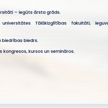
sitāti – iegūts ārsta grāds.
niversitātes Tālākizglītības fakultāti, ieguv
 biedrības biedrs.
os kongresos, kursos un semināros.