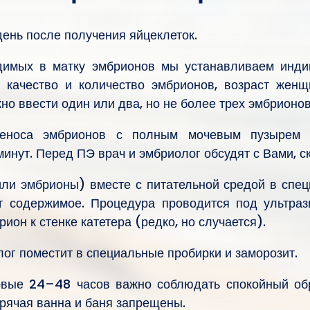
ень после получения яйцеклеток.
димых в матку эмбрионов мы устанавливаем индив
к качество и количество эмбрионов, возраст жен
о ввести один или два, но не более трех эмбрионов
реноса эмбрионов с полным мочевым пузырем 
минут. Перед ПЭ врач и эмбриолог обсудят с Вами, с
ли эмбрионы) вместе с питательной средой в специ
т содержимое. Процедура проводится под ультраз
ион к стенке катетера (редко, но случается).
г поместит в специальные пробирки и заморозит.
вые 24–48 часов важно соблюдать спокойный обр
орячая ванна и баня запрещены.