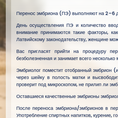
Перенос эмбриона (ПЭ) выполняют на 2–6 д
День осуществления ПЭ и количество вво
внимание принимаются такие факторы, ка
Латвийскому законодательству, женщине можн
Вас пригласят прийти на процедуру пе
безболезненная и занимает всего несколько 
Эмбриолог поместит отобранный эмбрион (и
через шейку в полость матки и высвободи
проверит под микроскопом, не прилип ли эмбр
Оставшиеся качественные эмбрионы эмбриоло
После переноса эмбриона/эмбрионов в пер
Употребление спиртных напитков, курение, г