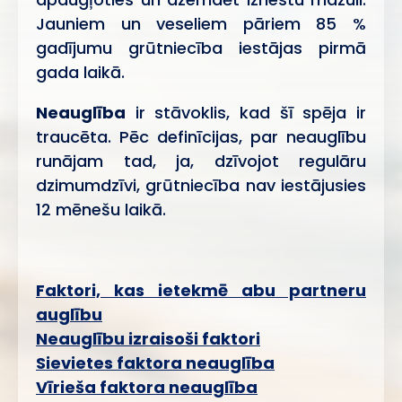
Jauniem un veseliem pāriem 85 %
gadījumu grūtniecība iestājas pirmā
gada laikā.
Neauglība
ir stāvoklis, kad šī spēja ir
traucēta. Pēc definīcijas, par neauglību
runājam tad, ja, dzīvojot regulāru
dzimumdzīvi, grūtniecība nav iestājusies
12 mēnešu laikā.
Faktori, kas ietekmē abu partneru
auglību
Neauglību izraisoši faktori
Sievietes faktora neauglība
Vīrieša faktora neauglība