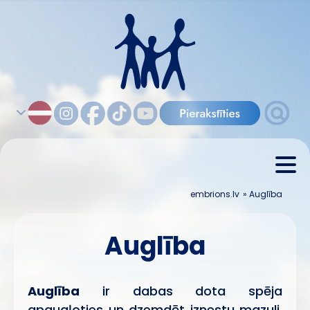
embrions.lv
»
Auglība
Auglība
Auglība
ir dabas dota spēja
apaugļoties un dzemdēt iznestu mazuli.