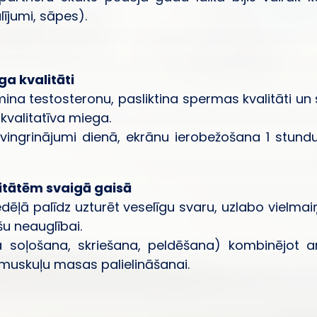
ījumi, sāpes).
ga kvalitāti
na testosteronu, pasliktina spermas kvalitāti un s
kvalitatīva miega.
ingrinājumi dienā, ekrānu ierobežošana 1 stundu
vitātēm svaigā gaisā
edēļā palīdz uzturēt veselīgu svaru, uzlabo vielm
ešu neauglībai.
 soļošana, skriešana, peldēšana) kombinējot a
 muskuļu masas palielināšanai.