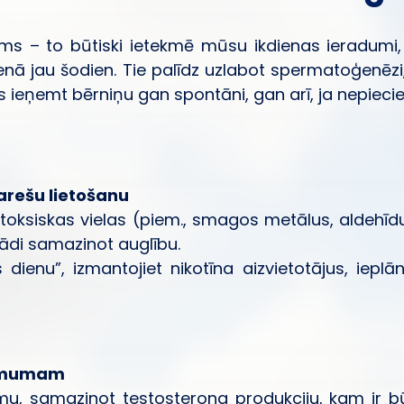
ums – to būtiski ietekmē mūsu ikdienas ieradumi
ienā jau šodien. Tie palīdz uzlabot spermatoģenēz
s ieņemt bērniņu gan spontāni, gan arī, ja nepieci
arešu lietošanu
toksiskas vielas (piem., smagos metālus, aldehīd
ējādi samazinot auglību.
ienu”, izmantojiet nikotīna aizvietotājus, ieplān
inimumam
ēmu, samazinot testosterona produkciju, kam ir