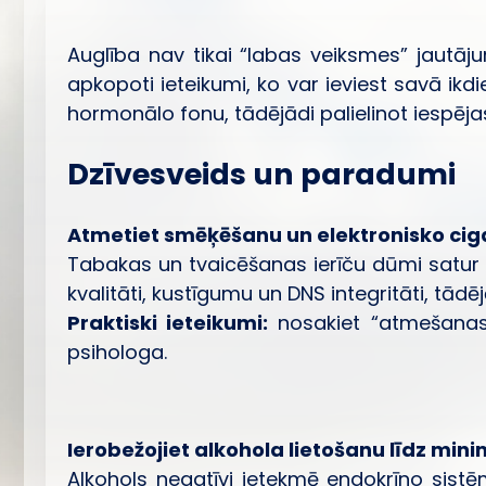
Auglība nav tikai “labas veiksmes” jautāj
apkopoti ieteikumi, ko var ieviest savā ikd
hormonālo fonu, tādējādi palielinot iespēja
Dzīvesveids un paradumi
Atmetiet smēķēšanu un elektronisko cig
Tabakas un tvaicēšanas ierīču dūmi satur 
kvalitāti, kustīgumu un DNS integritāti, tād
Praktiski ieteikumi:
nosakiet “atmešanas d
psihologa.
Ierobežojiet alkohola lietošanu līdz m
Alkohols negatīvi ietekmē endokrīno sist