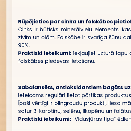
Rūpējieties par cinka un folskābes pie
Cinks ir būtisks minerālvielu elements, k
zivīm un olām. Folskābe ir svarīga šūnu da
90%.
Praktiski ieteikumi:
iekļaujiet uzturā lapu
folskābes piedevas lietošanu.
Sabalansēts, antioksidantiem bagāts uz
Ieteicams regulāri lietot pārtikas produkt
Īpaši vērtīgi ir pilngraudu produkti, liesa 
satur β-karotīnu, selēnu, likopēnu un folātus
Praktiski ieteikumi:
“Vidusjūras tipa” ēdien