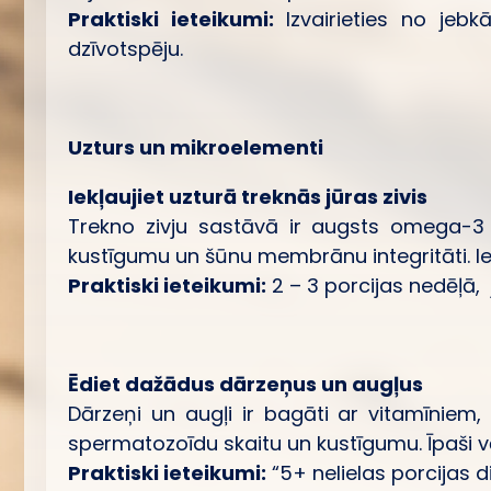
Praktiski ieteikumi:
Izvairieties no jebk
dzīvotspēju.
Uzturs un mikroelementi
Iekļaujiet uzturā treknās jūras zivis
Trekno zivju sastāvā ir augsts omega-3 
kustīgumu un šūnu membrānu integritāti. Iete
Praktiski ieteikumi:
2 – 3 porcijas nedēļā, 
Ēdiet dažādus dārzeņus un augļus
Dārzeņi un augļi ir bagāti ar vitamīniem
spermatozoīdu skaitu un kustīgumu. Īpaši vērt
Praktiski ieteikumi:
“5+ nelielas porcijas d