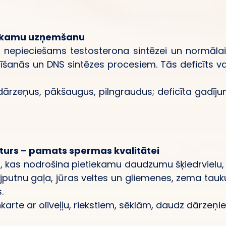
tiekamu uzņemšanu
as nepieciešams testosterona sintēzei un normāl
līšanās un DNS sintēzes procesiem. Tās deficīts 
 dārzeņus, pākšaugus, pilngraudus; deficīta gadī
turs – pamats spermas kvalitātei
us, kas nodrošina pietiekamu daudzumu šķiedrvielu,
mājputnu gaļa, jūras veltes un gliemenes, zema tauk
.
karte ar olīveļļu, riekstiem, sēklām, daudz dārzeņi