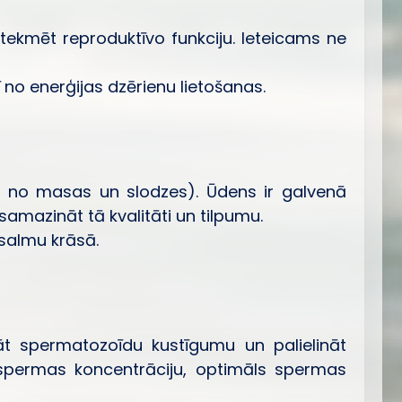
tekmēt reproduktīvo funkciju. Ieteicams ne
ī no enerģijas dzērienu lietošanas.
īgs no masas un slodzes). Ūdens ir galvenā
amazināt tā kvalitāti un tilpumu.
 salmu krāsā.
t spermatozoīdu kustīgumu un palielināt
 spermas koncentrāciju, optimāls spermas