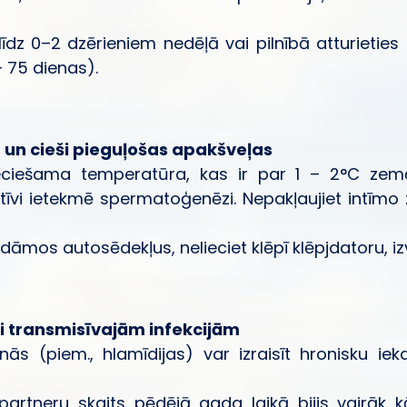
līdz 0–2 dzērieniem nedēļā vai pilnībā atturieti
– 75 dienas).
 un cieši pieguļošas apakšveļas
pieciešama temperatūra, kas ir par 1 – 2°C ze
īvi ietekmē spermatoģenēzi. Nepakļaujiet intīmo 
ildāmos autosēdekļus, nelieciet klēpī klēpjdatoru, i
li transmisīvajām infekcijām
anās (piem., hlamīdijas) var izraisīt hronisku 
partneru skaits pēdējā gada laikā bijis vairāk kā