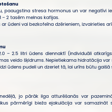
ietošanu
bu, paaugstina stresa hormonus un var negatīvi ie
1 – 2 tasēm melnas kafijas.
s ar ūdeni vai bezkofeīna dzērieniem, izvairieties ar
mu
0 – 2.5 litri ūdens diennaktī (individuāli atkar
mas veido šķidrums. Nepietiekama hidratācija var s
īdzi ūdens pudeli un dzeriet tā, lai urīns būtu gaišā
nedēļā, jo pārāk ilga atturēšanās var pazeminā
ikus pārmērīgi bieža ejakulācija var samazināt