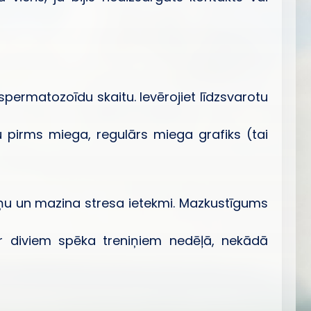
permatozoīdu skaitu. Ievērojiet līdzsvarotu
 pirms miega, regulārs miega grafiks (tai
aiņu un mazina stresa ietekmi. Mazkustīgums
r diviem spēka treniņiem nedēļā, nekādā