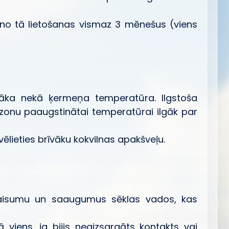
es no tā lietošanas vismaz 3 mēnešus (viens
māka nekā ķermeņa temperatūra. Ilgstoša
zonu paaugstinātai temperatūrai ilgāk par
zvēlieties brīvāku kokvilnas apakšveļu.
iekaisumu un saaugumus sēklas vados, kas
 viens, ja bijis neaizsargāts kontakts vai