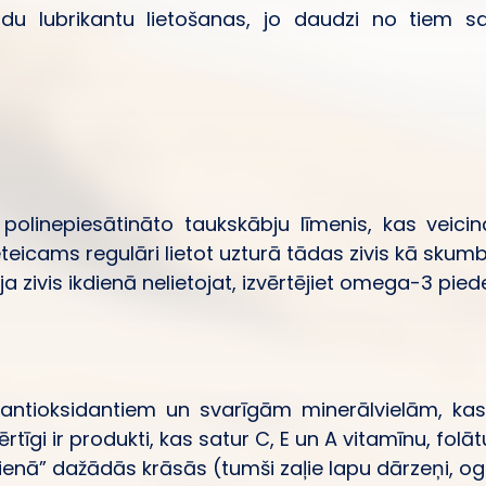
ādu lubrikantu lietošanas, jo daudzi no tiem 
polinepiesātināto taukskābju līmenis, kas veic
icams regulāri lietot uzturā tādas zivis kā skumbrij
ja zivis ikdienā nelietojat, izvērtējiet omega-3 pied
, antioksidantiem un svarīgām minerālvielām, kas
īgi ir produkti, kas satur C, E un A vitamīnu, folāt
ienā” dažādās krāsās (tumši zaļie lapu dārzeņi, oga