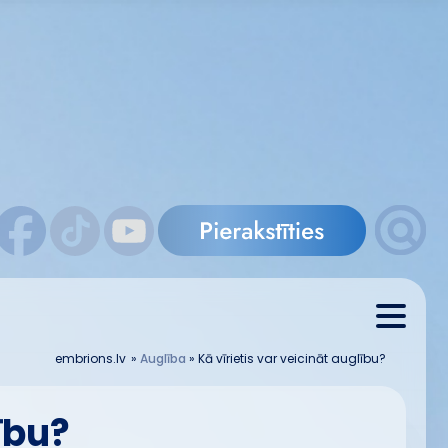
embrions.lv
»
Auglība
»
Kā vīrietis var veicināt auglību?
ību?