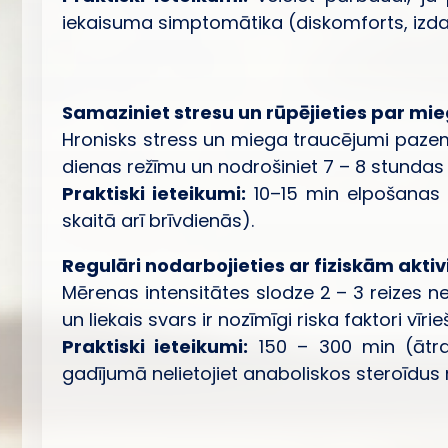
iekaisuma simptomātika (diskomforts, izdal
Samaziniet stresu un rūpējieties par mie
Hronisks stress un miega traucējumi pazemi
dienas režīmu un nodrošiniet 7 – 8 stundas 
Praktiski ieteikumi:
10–15 min elpošanas v
skaitā arī brīvdienās).
Regulāri nodarbojieties ar fiziskām akti
Mērenas intensitātes slodze 2 – 3 reizes n
un liekais svars ir nozīmīgi riska faktori vīri
Praktiski ieteikumi:
150 – 300 min (ātra
gadījumā nelietojiet anaboliskos steroīdus