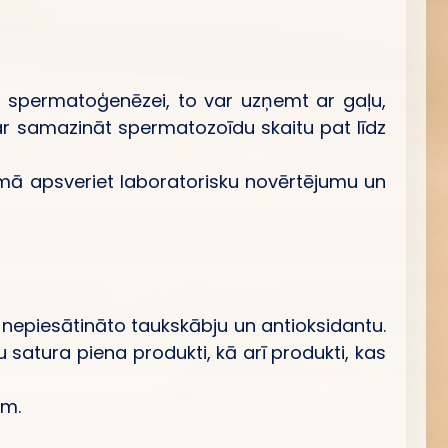
ai spermatoģenēzei, to var uzņemt ar gaļu,
var samazināt spermatozoīdu skaitu pat līdz
jumā apsveriet laboratorisku novērtējumu un
 nepiesātināto taukskābju un antioksidantu.
u satura piena produkti, kā arī produkti, kas
em.