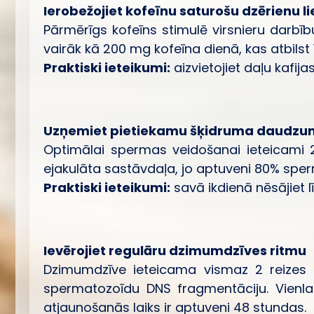
Ierobežojiet kofeīnu saturošu dzērienu l
Pārmērīgs kofeīns stimulē virsnieru darbī
vairāk kā 200 mg kofeīna dienā, kas atbilst 
Praktiski ieteikumi:
aizvietojiet daļu kafija
Uzņemiet pietiekamu šķidruma daudzu
Optimālai spermas veidošanai ieteicami 2.
ejakulāta sastāvdaļa, jo aptuveni 80% sper
Praktiski ieteikumi:
savā ikdienā nēsājiet l
Ievērojiet regulāru dzimumdzīves ritmu
Dzimumdzīve ieteicama vismaz 2 reizes 
spermatozoīdu DNS fragmentāciju. Vienla
atjaunošanās laiks ir aptuveni 48 stundas.