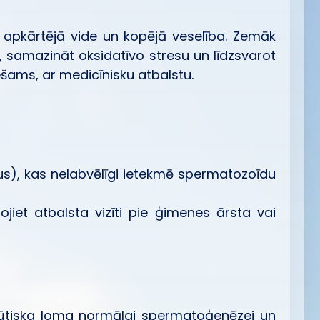
, apkārtējā vide un kopējā veselība. Zemāk
i, samazināt oksidatīvo stresu un līdzsvarot
ešams, ar medicīnisku atbalstu.
us), kas nelabvēlīgi ietekmē spermatozoīdu
ojiet atbalsta vizīti pie ģimenes ārsta vai
 būtiska loma normālai spermatoģenēzei un