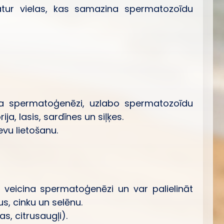
satur vielas, kas samazina spermatozoīdu
ina spermatoģenēzi, uzlabo spermatozoīdu
a, lasis, sardīnes un siļķes.
evu lietošanu.
 veicina spermatoģenēzi un var palielināt
us, cinku un selēnu.
s, citrusaugļi).