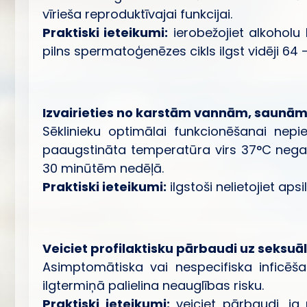
vīrieša reproduktīvajai funkcijai.
Praktiski ieteikumi:
ierobežojiet alkoholu 
pilns spermatoģenēzes cikls ilgst vidēji 64 
Izvairieties no karstām vannām, saunām
Sēklinieku optimālai funkcionēšanai ne
paaugstināta temperatūra virs 37°C negat
30 minūtēm nedēļā.
Praktiski ieteikumi:
ilgstoši nelietojiet aps
Veiciet profilaktisku pārbaudi uz seksuā
Asimptomātiska vai nespecifiska inficēš
ilgtermiņā palielina neauglības risku.
Praktiski ieteikumi:
veiciet pārbaudi, ja 