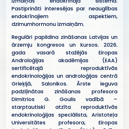
izmaiņas endokrīnajā sistēmā.
Pastiprināti interesējas par neauglības
endokrīnajiem aspektiem,
dzimumhormonu izmaiņām.
Regulāri papildina zināšanas Latvijas un
ārzemju kongresos un kursos. 2026.
gada vasarā stažējās Eiropas
Androloģijas akadēmijas (EAA)
sertificētajā reproduktīvās
endokrinoloģijas un androloģijas centrā
Grieķijā, Salonikos. Ārste ieguva
padziļinātas zināšanas profesora
Dimitrios G. Goulis vadībā –
starptautiski atzīta reproduktīvās
endokrinoloģijas speciālista, Aristoteļa
Universitātes profesora, Eiropas