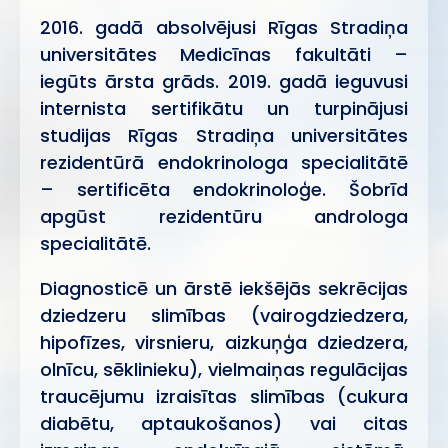
2016. gadā absolvējusi Rīgas Stradiņa
universitātes Medicīnas fakultāti –
iegūts ārsta grāds. 2019. gadā ieguvusi
internista sertifikātu un turpinājusi
studijas Rīgas Stradiņa universitātes
rezidentūrā endokrinologa specialitātē
– sertificēta endokrinoloģe. Šobrīd
apgūst rezidentūru androloga
specialitātē.
Diagnosticē un ārstē iekšējās sekrēcijas
dziedzeru slimības (vairogdziedzera,
hipofīzes, virsnieru, aizkuņģa dziedzera,
olnīcu, sēklinieku), vielmaiņas regulācijas
traucējumu izraisītas slimības (cukura
diabētu, aptaukošanos) vai citas