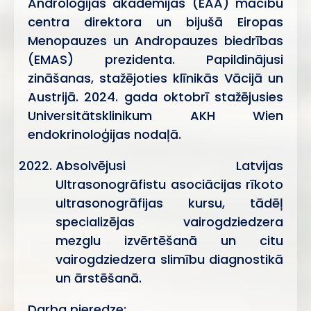
Androloģijas akadēmijas (EAA) mācību
centra direktora un bijušā Eiropas
Menopauzes un Andropauzes biedrības
(EMAS) prezidenta. Papildinājusi
zināšanas, stažējoties klīnikās Vācijā un
Austrijā. 2024. gada oktobrī stažējusies
Universitätsklinikum AKH Wien
endokrinoloģijas nodaļā.
Absolvējusi Latvijas
Ultrasonogrāfistu asociācijas rīkoto
ultrasonogrāfijas kursu, tādēļ
specializējas vairogdziedzera
mezglu izvērtēšanā un citu
vairogdziedzera slimību diagnostikā
un ārstēšanā.
Darba pieredze: