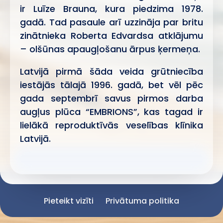
ir Luīze Brauna, kura piedzima 1978.
gadā. Tad pasaule arī uzzināja par britu
zinātnieka Roberta Edvardsa atklājumu
– olšūnas apaugļošanu ārpus ķermeņa.
Latvijā pirmā šāda veida grūtniecība
iestājās tālajā 1996. gadā, bet vēl pēc
gada septembrī savus pirmos darba
augļus plūca “EMBRIONS”, kas tagad ir
lielākā reproduktīvās veselības klīnika
Latvijā.
Pieteikt vizīti
Privātuma politika