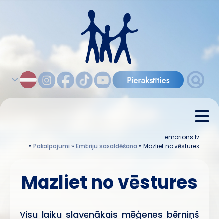
embrions.lv
»
Pakalpojumi
»
Embriju sasaldēšana
»
Mazliet no vēstures
Mazliet no vēstures
Visu laiku slavenākais mēģenes bērniņš