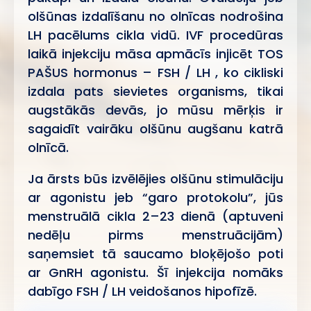
olšūnas izdalīšanu no olnīcas nodrošina
LH pacēlums cikla vidū. IVF procedūras
laikā injekciju māsa apmācīs injicēt TOS
PAŠUS hormonus – FSH / LH , ko cikliski
izdala pats sievietes organisms, tikai
augstākās devās, jo mūsu mērķis ir
sagaidīt vairāku olšūnu augšanu katrā
olnīcā.
Ja ārsts būs izvēlējies olšūnu stimulāciju
ar agonistu jeb “garo protokolu”, jūs
menstruālā cikla 2–23 dienā (aptuveni
nedēļu pirms menstruācijām)
saņemsiet tā saucamo bloķējošo poti
ar GnRH agonistu. Šī injekcija nomāks
dabīgo FSH / LH veidošanos hipofīzē.