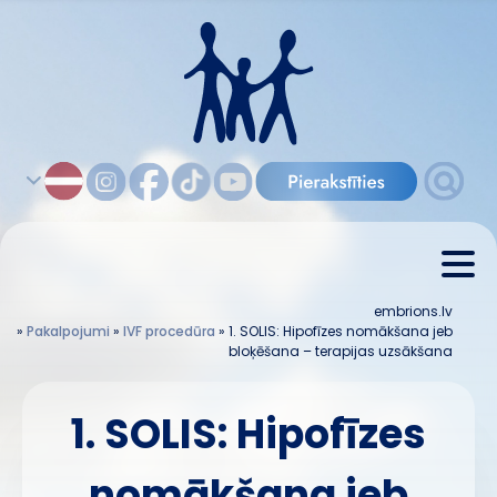
embrions.lv
»
Pakalpojumi
»
IVF procedūra
»
1. SOLIS: Hipofīzes nomākšana jeb
bloķēšana – terapijas uzsākšana
1. SOLIS: Hipofīzes
nomākšana jeb