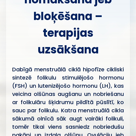
bloķēšana –
terapijas
uzsākšana
Dabīgā menstruālā ciklā hipofīze cikliski
sintezē folikulu stimulējošo hormonu
(FSH) un lutenizējošo hormonu (LH), kas
veicina olšūnas augšanu un nobriešanu
ar folikulāru šķidrumu pildītā pūslītī, ko
sauc par folikulu. Katra menstruālā cikla
sākumā olnīcā sāk augt vairāki folikuli,
tomēr tikai viens sasniedz nobriedušu
pakāpi un izdala olšūnu. Ovulāciju jeb