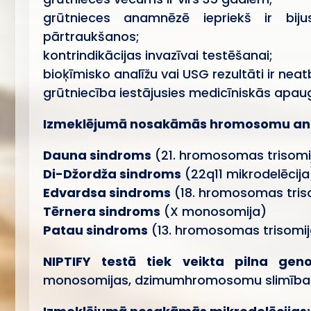
grūtnieces anamnēzē iepriekš ir biju
pārtraukšanos;
kontrindikācijas invazīvai testēšanai;
bioķīmisko analīžu vai USG rezultāti ir neat
grūtniecība iestājusies medicīniskās apau
Izmeklējumā nosakāmās hromosomu ano
Dauna sindroms
(21. hromosomas trisomi
Di-Džordža sindroms
(22q11 mikrodelēcija
Edvardsa sindroms
(18. hromosomas tris
Tērnera sindroms
(X monosomija)
Patau sindroms
(13. hromosomas trisomij
NIPTIFY testā tiek veikta pilna ge
monosomijas, dzimumhromosomu slimības u