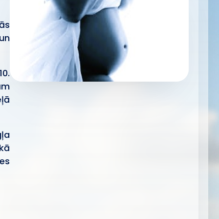
ās
un
10.
bām
eļā
ļa
kā
es