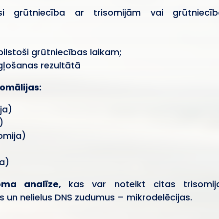
si grūtniecība ar trisomijām vai grūtniecīb
bilstoši grūtniecības laikam;
gļošanas rezultātā
mālijas:
ja)
)
omija)
a)
noma analīze,
kas var noteikt citas trisomij
n nelielus DNS zudumus – mikrodelēcijas.