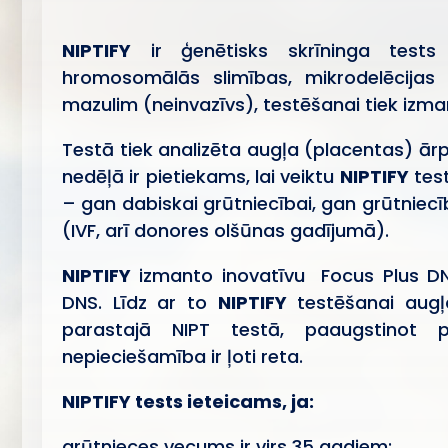
NIPTIFY
ir ģenētisks skrīninga test
hromosomālās slimības, mikrodelēcijas
mazulim (neinvazīvs), testēšanai tiek izm
Testā tiek analizēta augļa (placentas) ār
nedēļā ir pietiekams, lai veiktu
NIPTIFY
test
– gan dabiskai grūtniecībai, gan grūtniecī
(IVF, arī donores olšūnas gadījumā).
NIPTIFY
izmanto inovatīvu Focus Plus DN
DNS. Līdz ar to
NIPTIFY
testēšanai augļ
parastajā NIPT testā, paaugstinot p
nepieciešamība ir ļoti reta.
NIPTIFY tests ieteicams, ja:
grūtnieces vecums ir virs 35 gadiem;