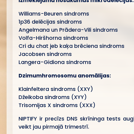
Izmeklējumā nosakāmās mikrodelēcijas:
Williams-Beuren sindroms
1p36 delēcijas sindroms
Angelmana un Prādera-Vili sindroms
Volfa-Hiršhorna sindroms
Cri du chat jeb kaķa brēciena sindroms
Jacobsen sindroms
Langera-Gidiona sindroms
Dzimumhromosomu anomālijas:
Klainfeltera sindroms (XXY)
Džeikoba sindroms (XYY)
Trisomijas X sindroms (XXX)
NIPTIFY ir precīzs DNS skrīninga tests a
veikt jau pirmajā trimestrī.