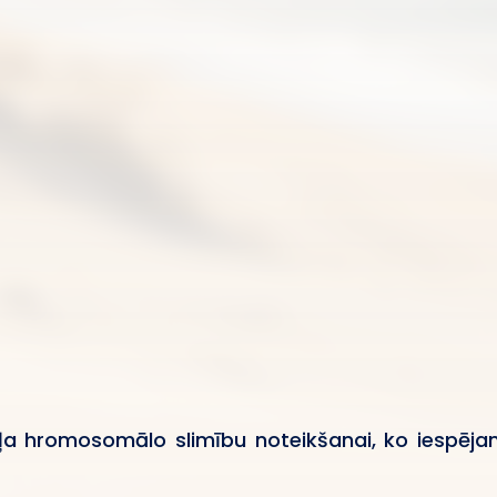
ugļa hromosomālo slimību noteikšanai, ko iespēj