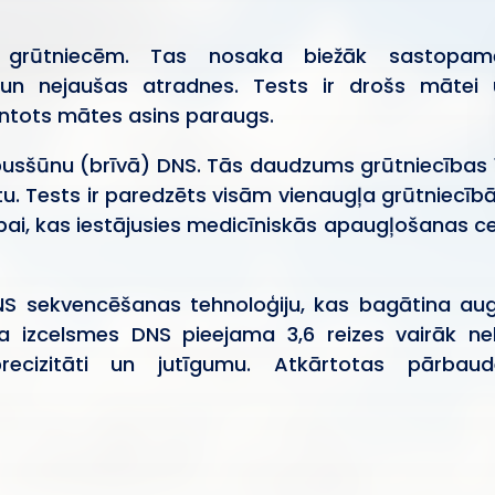
s grūtniecēm. Tas nosaka biežāk sastopam
 un nejaušas atradnes. Tests ir drošs mātei 
antots mātes asins paraugs.
pusšūnu (brīvā) DNS. Tās daudzums grūtniecības 
u. Tests ir paredzēts visām vienaugļa grūtniecī
bai, kas iestājusies medicīniskās apaugļošanas c
S sekvencēšanas tehnoloģiju, kas bagātina aug
a izcelsmes DNS pieejama 3,6 reizes vairāk ne
recizitāti un jutīgumu. Atkārtotas pārbaud