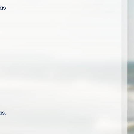
as
as,