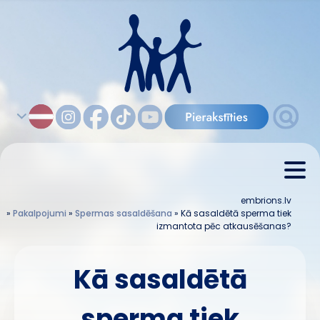
embrions.lv
»
Pakalpojumi
»
Spermas sasaldēšana
»
Kā sasaldētā sperma tiek
izmantota pēc atkausēšanas?
Kā sasaldētā
sperma tiek