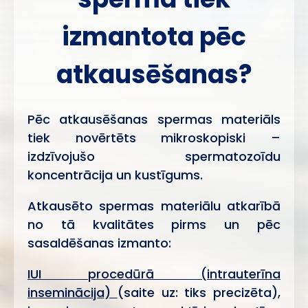
izmantota pēc
atkausēšanas?
Pēc atkausēšanas spermas materiāls
tiek novērtēts mikroskopiski –
izdzīvojušo spermatozoīdu
koncentrācija un kustīgums.
Atkausēto spermas materiālu atkarībā
no tā kvalitātes pirms un pēc
sasaldēšanas izmanto:
IUI procedūrā (intrauterīna
inseminācija)
(saite uz: tiks precizēta),