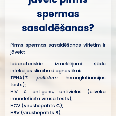
spermas
sasaldēšanas?
Pirms spermas sasaldēšanas vīrietim ir
jāveic:
laboratoriskie izmeklējumi šādu
infekcijas slimību diagnostikai:
TPHA(
T. pallidum
hemaglutinācijas
tests);
HIV ½ antigēns, antivielas (cilvēka
imūndeficīta vīrusa tests);
HCV (vīrushepatīts C);
HBV (vīrushepatīts B);