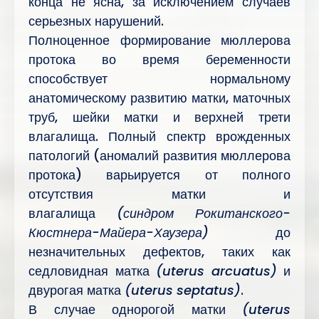
конца не ясна, за исключением случаев
серьезных нарушений.
Полноценное формирование мюллерова
протока во время беременности
способствует нормальному
анатомическому развитию матки, маточных
труб, шейки матки и верхней трети
влагалища. Полный спектр врожденных
патологий (аномалий развития мюллерова
протока) варьируется от полного
отсутствия матки и
влагалища
(синдром
Рокитанского-
Кюстнера-Майера-Хаузера)
до
незначительных дефектов, таких как
седловидная матка
(uterus arcuatus)
и
двурогая матка
(uterus septatus)
.
В случае однорогой матки
(uterus