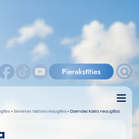
glība
»
Sievietes faktora neauglība
»
Dzemdes kakla neauglība
a