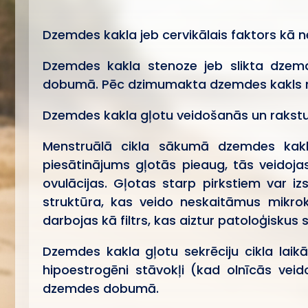
Dzemdes kakla jeb cervikālais faktors kā n
Dzemdes kakla stenoze jeb slikta dzem
dobumā. Pēc dzimumakta dzemdes kakls no
Dzemdes kakla gļotu veidošanās un rakstur
Menstruālā cikla sākumā dzemdes kaklā
piesātinājums gļotās pieaug, tās veidoj
ovulācijas. Gļotas starp pirkstiem var i
struktūra, kas veido neskaitāmus mikrok
darbojas kā filtrs, kas aiztur patoloģisku
Dzemdes kakla gļotu sekrēciju cikla laik
hipoestrogēni stāvokļi (kad olnīcās ve
dzemdes dobumā.