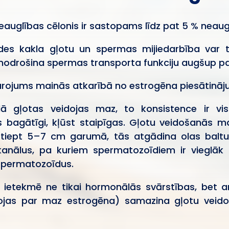
eauglības cēlonis ir sastopams līdz pat 5 % neau
des kakla gļotu un spermas mijiedarbība var 
drošina spermas transporta funkciju augšup pa 
ojums mainās atkarībā no estrogēna piesātinājuma
 gļotas veidojas maz, to konsistence ir visk
as bagātīgi, kļūst staipīgas. Gļotu veidošanā
zstiept 5–7 cm garumā, tās atgādina olas baltum
anālus, pa kuriem spermatozoīdiem ir vieglāk p
s spermatozoīdus.
ā ietekmē ne tikai hormonālās svārstības, bet a
idojas par maz estrogēna) samazina gļotu veid