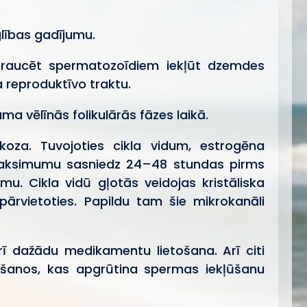
glības gadījumu.
traucēt spermatozoīdiem iekļūt dzemdes
reproduktīvo traktu.
 vēlīnās folikulārās fāzes laikā.
oza. Tuvojoties cikla vidum, estrogēna
s maksimumu sasniedz 24–48 stundas pirms
u. Cikla vidū gļotās veidojas kristāliska
ārvietoties. Papildu tam šie mikrokanāli
rī dažādu medikamentu lietošana. Arī citi
ošanos, kas apgrūtina spermas iekļūšanu