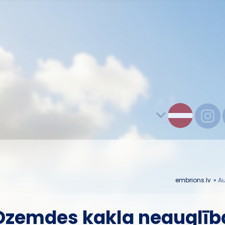
embrions.lv
»
Au
Dzemdes kakla neauglīb