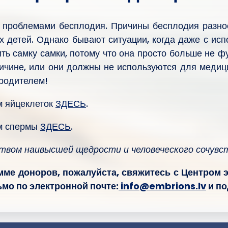
с проблемами бесплодия. Причины бесплодия разноо
х детей. Однако бывают ситуации, когда даже с и
ь самку самки, потому что она просто больше не ф
ичине, или они должны не используются для медиц
 родителем!
м яйцеклеток
ЗДЕСЬ
.
ом спермы
ЗДЕСЬ
.
твом наивысшей щедрости и человеческого сочувс
амме доноров, пожалуйста, свяжитесь с Центро
мо по электронной почте:
info@embrions.lv
и по