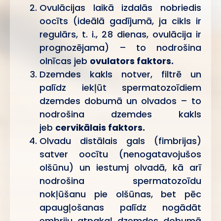
Ovulācijas laikā izdalās nobriedis
oocīts (ideālā gadījumā, ja cikls ir
regulārs, t. i., 28 dienas, ovulācija ir
prognozējama) – to nodrošina
olnīcas jeb
ovulators faktors.
Dzemdes kakls notver, filtrē un
palīdz iekļūt spermatozoīdiem
dzemdes dobumā un olvados – to
nodrošina dzemdes kakls
jeb
cervikālais faktors.
Olvadu distālais gals (fimbrijas)
satver oocītu (nenogatavojušos
olšūnu) un iestumj olvadā, kā arī
nodrošina spermatozoīdu
nokļūšanu pie olšūnas, bet pēc
apaugļošanas palīdz nogādāt
embriju atpakaļ dzemdes dobumā