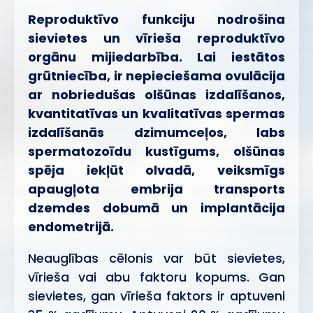
Reproduktīvo funkciju nodrošina
sievietes un vīrieša reproduktīvo
orgānu mijiedarbība. Lai iestātos
grūtniecība, ir nepieciešama ovulācija
ar nobriedušas olšūnas izdalīšanos,
kvantitatīvas un kvalitatīvas spermas
izdalīšanās dzimumceļos, labs
spermatozoīdu kustīgums, olšūnas
spēja iekļūt olvadā, veiksmīgs
apaugļota embrija transports
dzemdes dobumā un implantācija
endometrijā.
Neauglības cēlonis var būt sievietes,
vīrieša vai abu faktoru kopums. Gan
sievietes, gan vīrieša faktors ir aptuveni