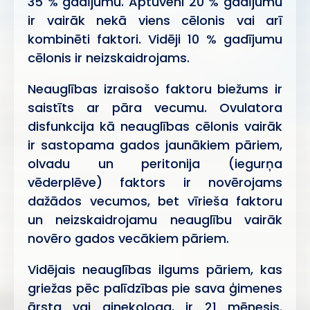
35 % gadījumu. Aptuveni 20 % gadījumu
ir vairāk nekā viens cēlonis vai arī
kombinēti faktori. Vidēji 10 % gadījumu
cēlonis ir neizskaidrojams.
Neauglības izraisošo faktoru biežums ir
saistīts ar pāra vecumu. Ovulatora
disfunkcija kā neauglības cēlonis vairāk
ir sastopama gados jaunākiem pāriem,
olvadu un peritonija (iegurņa
vēderplēve) faktors ir novērojams
dažādos vecumos, bet vīrieša faktoru
un neizskaidrojamu neauglību vairāk
novēro gados vecākiem pāriem.
Vidējais neauglības ilgums pāriem, kas
griežas pēc palīdzības pie sava ģimenes
ārsta vai ginekologa, ir 21 mēnesis.