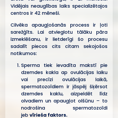
Vidējais neauglības laiks specializētajos
centros ir 42 mēneši.
Cilvēka apaugļošanās process ir ļoti
sarežģīts. Lai atvieglotu tālāku pāra
izmeklēšanu, ir lietderīgi šo procesu
sadalīt piecos cits citam sekojošos
notikumos:
Sperma tiek ievadīta makstī pie
dzemdes kakla ap ovulācijas laiku
vai precīzi ovulācijas laikā,
spermatozoīdiem ir jāspēj šķērsot
dzemdes kaklu, aizpeldēt līdz
olvadiem un apaugļot olšūnu – to
nodrošina spermatozoīdi
jeb
vīrieša faktors.