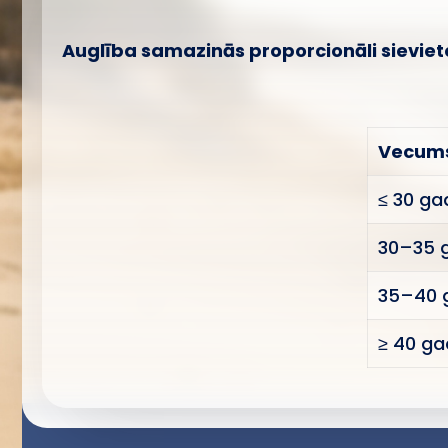
Auglība samazinās proporcionāli sievi
Vecum
≤ 30 ga
30–35 
35–40 
≥ 40 ga