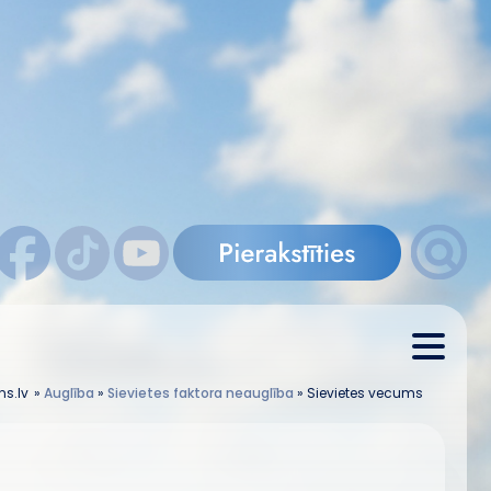
ns.lv
»
Auglība
»
Sievietes faktora neauglība
»
Sievietes vecums