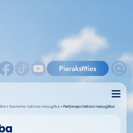
ība
»
Sievietes faktora neauglība
»
Peritoneja faktora neauglība
ība