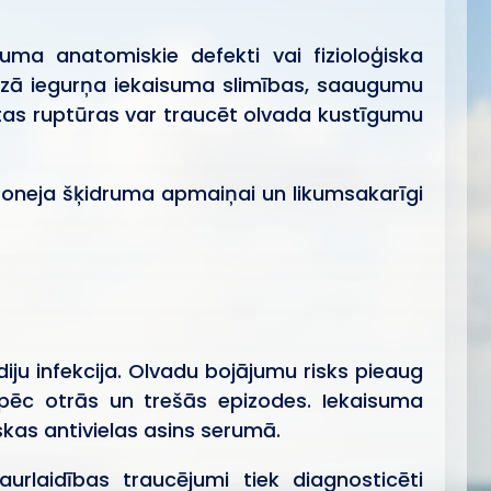
ma anatomiskie defekti vai fizioloģiska
Mazā iegurņa iekaisuma slimības, saaugumu
stas ruptūras var traucēt olvada kustīgumu
itoneja šķidruma apmaiņai un likumsakarīgi
iju infekcija. Olvadu bojājumu risks pieaug
 pēc otrās un trešās epizodes. Iekaisuma
kas antivielas asins serumā.
rlaidības traucējumi tiek diagnosticēti