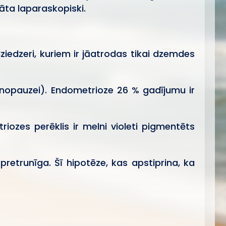
āta laparaskopiski.
ziedzeri, kuriem ir jāatrodas tikai dzemdes
nopauzei). Endometrioze 26 % gadījumu ir
ozes perēklis ir melni violeti pigmentēts
retrunīga. Šī hipotēze, kas apstiprina, ka