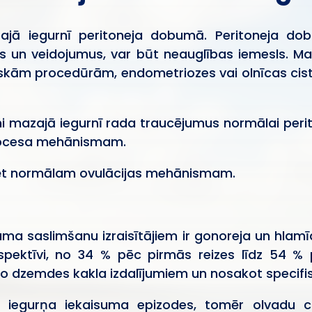
jā iegurnī peritoneja dobumā. Peritoneja dobu
umus un veidojumus, var būt neauglības iemesls. 
ģiskām procedūrām, endometriozes vai olnīcas ci
jumi mazajā iegurnī rada traucējumus normālai per
rocesa mehānismam.
ucēt normālam ovulācijas mehānismam.
a saslimšanu izraisītājiem ir gonoreja un hlamīd
spektīvi, no 34 % pēc pirmās reizes līdz 54 %
no dzemdes kakla izdalījumiem un nosakot specifis
iegurņa iekaisuma epizodes, tomēr olvadu cau