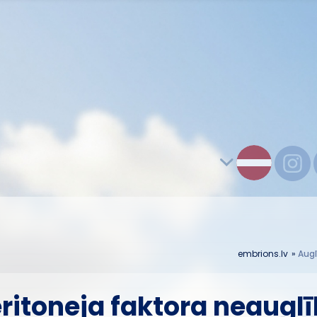
embrions.lv
»
Augl
ritoneja faktora neaugl