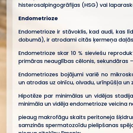
histerosalpingogrāfijas (HSG) vai laparasko
Endometrioze
Endometrioze ir stāvoklis, kad audi, kas l
dobumā), ir atrodami citās ķermeņa daļās
Endometrioze skar 10 % sieviešu reprodu
primāras neauglības cēlonis, sekundāras –
Endometriozes bojājumi variē no mikrosko
un atrodas uz olnīcu, olvadu, urīnpūšļa un
Hipotēze par minimālas un vidējas stadija
minimāla un vidēja endometrioze veicina 
pieaug makrofāgu skaits peritoneja šķidru
samzinās spermatozoīdu pielipšanas spēj