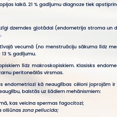
pijas laikā. 21 % gadījumu diagnoze tiek apstiprin
īdzīgi dzemdes gļotādai (endometrija stroma un d
.
ktīvajā vecumā (no menstruāciju sākuma līdz me
 13 % gadījumu.
piskiem līdz makroskopiskiem. Klasisks endometri
 zarnu peritoneālās virsmas.
s endometriozi kā neauglības cēloni joprojām ir p
neauglību, balstās uz šādiem mehānismiem:
mā, kas veicina spermas fagocitozi;
a olšūnas
zona pellucida;