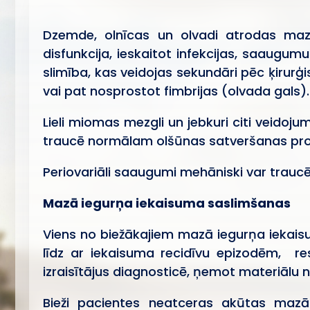
Dzemde, olnīcas un olvadi atrodas maza
disfunkcija, ieskaitot infekcijas, saaug
slimība, kas veidojas sekundāri pēc ķirur
vai pat nosprostot fimbrijas (olvada gals).
Lieli miomas mezgli un jebkuri citi veido
traucē normālam olšūnas satveršanas p
Periovariāli saaugumi mehāniski var tra
Mazā iegurņa iekaisuma saslimšanas
Viens no biežākajiem mazā iegurņa iekaisum
līdz ar iekaisuma recidīvu epizodēm, re
izraisītājus diagnosticē, ņemot materiālu 
Bieži pacientes neatceras akūtas mazā 