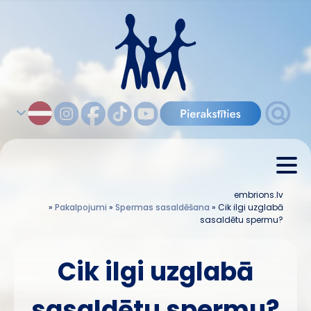
embrions.lv
»
Pakalpojumi
»
Spermas sasaldēšana
»
Cik ilgi uzglabā
sasaldētu spermu?
Cik ilgi uzglabā
sasaldētu spermu?